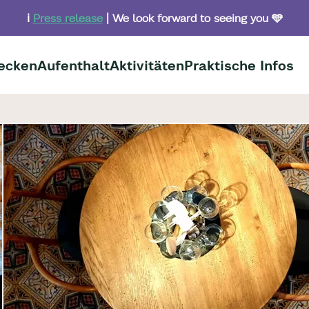
ℹ️
Press release
| We look forward to seeing you 🩵
ecken
Aufenthalt
Aktivitäten
Praktische Infos