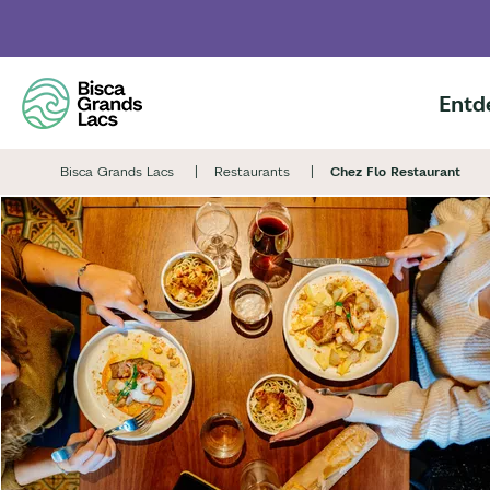
Skip
to
main
content
Entd
Bisca Grands Lacs
Restaurants
Chez Flo Restaurant