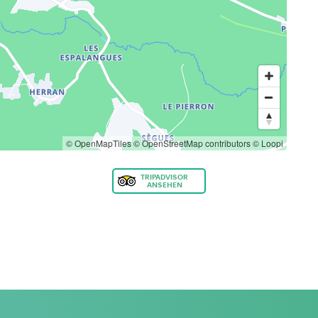
© OpenMapTiles
© OpenStreetMap contributors
© Loopi
TRIPADVISOR
ANSEHEN