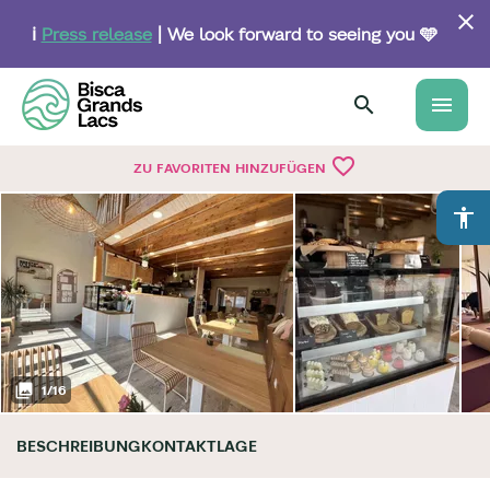
Skip
to
ℹ️
Press release
| We look forward to seeing you 🩵
main
content
menu
favorite_border
ZU FAVORITEN HINZUFÜGEN
accessibility
1
/
16
BESCHREIBUNG
KONTAKT
LAGE