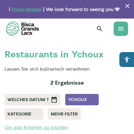
Skip
to
ℹ️
Press release
| We look forward to seeing you 🩵
main
content
menu
Restaurants in Ychoux
accessibility
Lassen Sie sich kulinarisch verwöhnen
2 Ergebnisse
WELCHES DATUM ?
YCHOUX
KATEGORIE
MEHR FILTER
Um alle Kriterien zu löschen