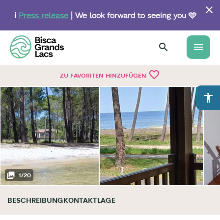
Skip
to
ℹ️
Press release
| We look forward to seeing you 🩵
main
content
menu
favorite_border
ZU FAVORITEN HINZUFÜGEN
accessibility
1
/
20
BESCHREIBUNG
KONTAKT
LAGE