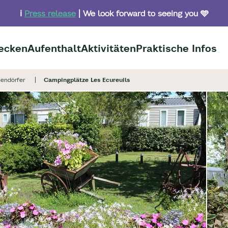
ℹ️
Press release
| We look forward to seeing you 🩵
ecken
Aufenthalt
Aktivitäten
Praktische Infos
endörfer
Campingplätze Les Ecureuils