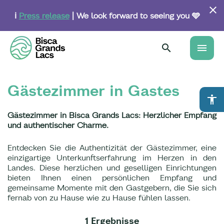
Skip
to
ℹ️
Press release
| We look forward to seeing you 🩵
main
content
menu
Gästezimmer in Gastes
accessibility
Gästezimmer in Bisca Grands Lacs: Herzlicher Empfang
und authentischer Charme.
Entdecken Sie die Authentizität der Gästezimmer, eine
einzigartige Unterkunftserfahrung im Herzen in den
Landes. Diese herzlichen und geselligen Einrichtungen
bieten Ihnen einen persönlichen Empfang und
gemeinsame Momente mit den Gastgebern, die Sie sich
fernab von zu Hause wie zu Hause fühlen lassen.
1 Ergebnisse