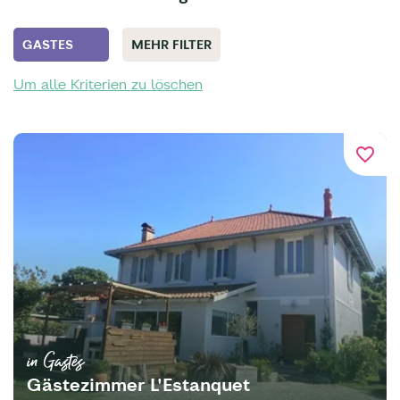
GASTES
MEHR FILTER
Um alle Kriterien zu löschen
favorite_border
in Gastes
Gästezimmer L'Estanquet