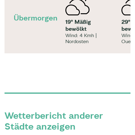
Übermorgen
19° Mäßig
29° 
bewölkt
bewö
Wind: 4 Kmh |
Wind:
Nordosten
Ouest
Wetterbericht anderer
Städte anzeigen