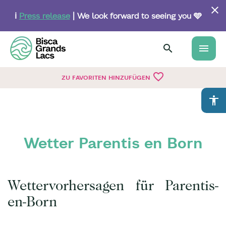
Skip
to
ℹ️
Press release
| We look forward to seeing you 🩵
main
content
menu
favorite_border
ZU FAVORITEN HINZUFÜGEN
accessibility
Wetter Parentis en Born
Wettervorhersagen für Parentis-
en-Born