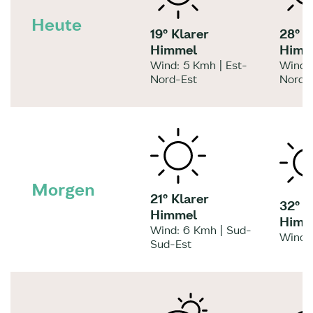
Heute
19° Klarer
28° K
Himmel
Himm
Wind: 5 Kmh | Est-
Wind:
Nord-Est
Nord-
Morgen
21° Klarer
32° K
Himmel
Himm
Wind: 6 Kmh | Sud-
Wind:
Sud-Est