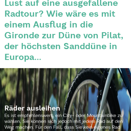
Lust auf eine ausgefallene
Radtour? Wie wäre es mit
einem Ausflug in die
Gironde zur Düne von Pilat,
der höchsten Sanddüne in
Europa...
Räder ausleihen
Es ist empfehlenswert, ein City- oder Mountainbike zu
wählen, Sie können sich jedoch mit jedem Rad auf den
Weg machen. Für den Fall, dass Sie kein eigenes Rad