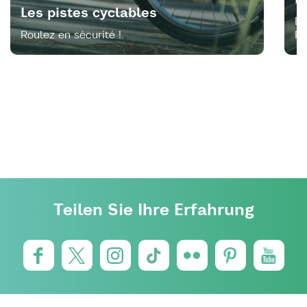
Les pistes cyclables
Di
Roulez en sécurité !
R
Teilen Sie Ihre Erfahrung