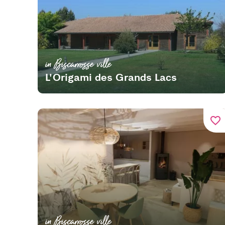
in Biscarrosse ville
L'Origami des Grands Lacs
favorite_border
in Biscarrosse ville