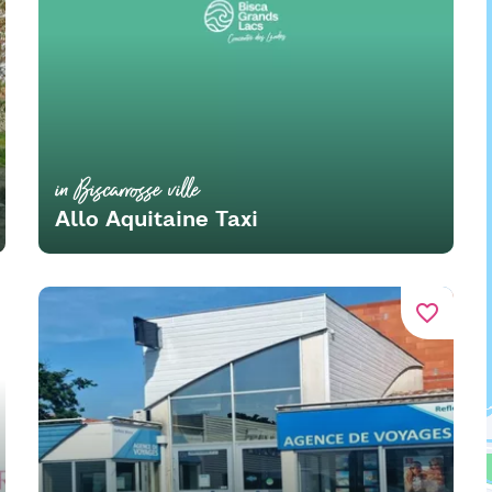
in Biscarrosse ville
Allo Aquitaine Taxi
favorite_border