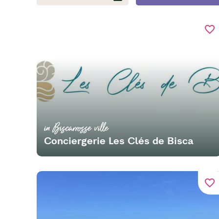
favorite_border
in Biscarrosse ville
Conciergerie Les Clés de Bisca
favorite_border