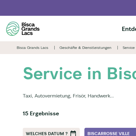
Skip
to
main
content
Entd
Bisca Grands Lacs
Geschäfte & Dienstleistungen
Service
Service in Bis
Taxi, Autovermietung, Frisör, Handwerk...
15 Ergebnisse
WELCHES DATUM ?
BISCARROSSE VILLE