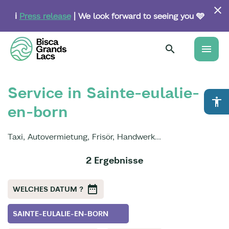
Skip
to
ℹ️
Press release
| We look forward to seeing you 🩵
main
content
menu
Service in Sainte-eulalie-
accessibility
en-born
Taxi, Autovermietung, Frisör, Handwerk...
2 Ergebnisse
WELCHES DATUM ?
SAINTE-EULALIE-EN-BORN