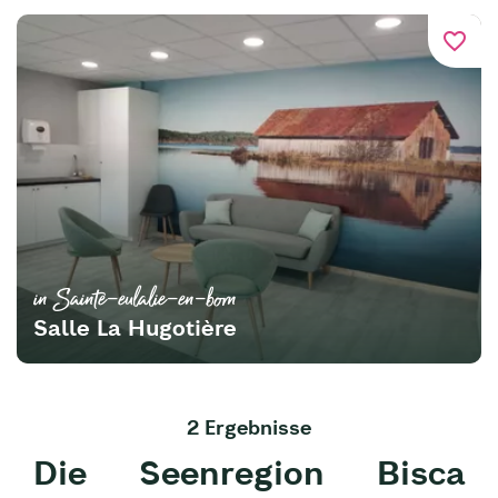
favorite_border
in Sainte-eulalie-en-born
Salle La Hugotière
2 Ergebnisse
Die Seenregion Bisca