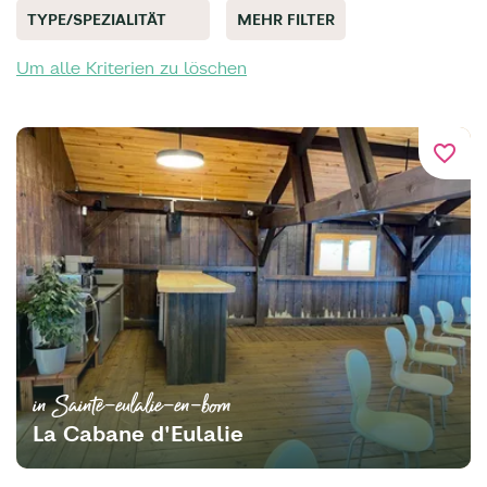
TYPE/SPEZIALITÄT
MEHR FILTER
Um alle Kriterien zu löschen
favorite_border
in Sainte-eulalie-en-born
La Cabane d'Eulalie