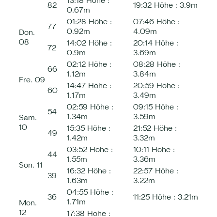
13:18
Höhe :
82
19:32
Höhe :
3.9m
0.67m
01:28
Höhe :
07:46
Höhe :
77
0.92m
4.09m
Don.
08
14:02
Höhe :
20:14
Höhe :
72
0.9m
3.69m
02:12
Höhe :
08:28
Höhe :
66
1.12m
3.84m
Fre.
09
14:47
Höhe :
20:59
Höhe :
60
1.17m
3.49m
02:59
Höhe :
09:15
Höhe :
54
1.34m
3.59m
Sam.
10
15:35
Höhe :
21:52
Höhe :
49
1.42m
3.32m
03:52
Höhe :
10:11
Höhe :
44
1.55m
3.36m
Son.
11
16:32
Höhe :
22:57
Höhe :
39
1.63m
3.22m
04:55
Höhe :
36
11:25
Höhe :
3.21m
1.71m
Mon.
12
17:38
Höhe :