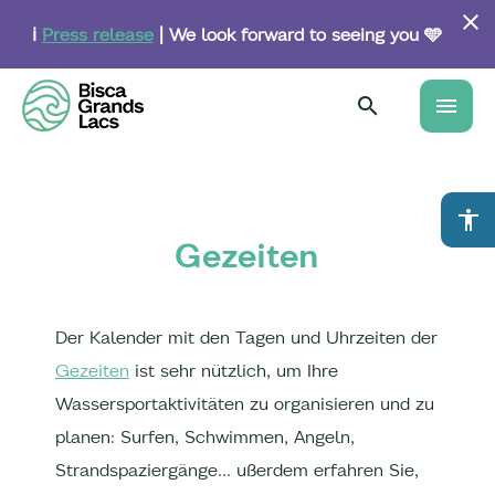
Skip
to
ℹ️
Press release
| We look forward to seeing you 🩵
main
content
menu
accessibility
Gezeiten
Der Kalender mit den Tagen und Uhrzeiten der
Gezeiten
ist sehr nützlich, um Ihre
Wassersportaktivitäten zu organisieren und zu
planen: Surfen, Schwimmen, Angeln,
Strandspaziergänge... ußerdem erfahren Sie,