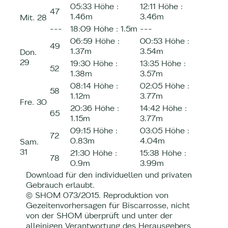
05:33
Höhe :
12:11
Höhe :
47
1.46m
3.46m
Mit.
28
---
18:09
Höhe :
1.5m
---
06:59
Höhe :
00:53
Höhe :
49
1.37m
3.54m
Don.
29
19:30
Höhe :
13:35
Höhe :
52
1.38m
3.57m
08:14
Höhe :
02:05
Höhe :
58
1.12m
3.77m
Fre.
30
20:36
Höhe :
14:42
Höhe :
65
1.15m
3.77m
09:15
Höhe :
03:05
Höhe :
72
0.83m
4.04m
Sam.
31
21:30
Höhe :
15:38
Höhe :
78
0.9m
3.99m
Download für den individuellen und privaten
Gebrauch erlaubt.
© SHOM 073/2015. Reproduktion von
Gezeitenvorhersagen für Biscarrosse, nicht
von der SHOM überprüft und unter der
alleinigen Verantwortung des Herausgebers