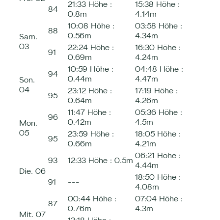
21:33
Höhe :
15:38
Höhe :
84
0.8m
4.14m
10:08
Höhe :
03:58
Höhe :
88
0.56m
4.34m
Sam.
03
22:24
Höhe :
16:30
Höhe :
91
0.69m
4.24m
10:59
Höhe :
04:48
Höhe :
94
0.44m
4.47m
Son.
04
23:12
Höhe :
17:19
Höhe :
95
0.64m
4.26m
11:47
Höhe :
05:36
Höhe :
96
0.42m
4.5m
Mon.
05
23:59
Höhe :
18:05
Höhe :
95
0.66m
4.21m
06:21
Höhe :
93
12:33
Höhe :
0.5m
4.44m
Die.
06
18:50
Höhe :
91
---
4.08m
00:44
Höhe :
07:04
Höhe :
87
0.76m
4.3m
Mit.
07