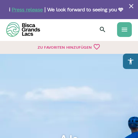
Skip
to
ℹ️
Press release
| We look forward to seeing you 🩵
main
content
menu
favorite_border
ZU FAVORITEN HINZUFÜGEN
accessibility