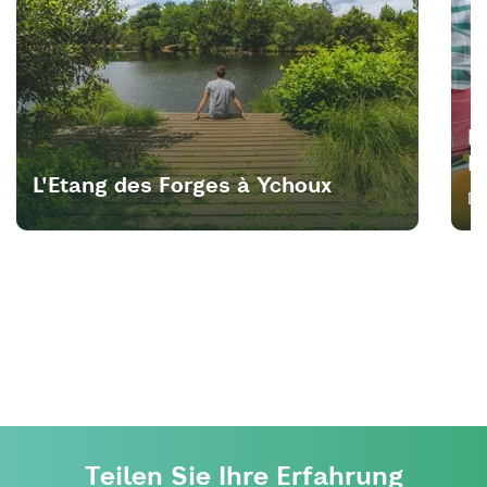
P
B
L'Etang des Forges à Ychoux
Dé
Teilen Sie Ihre Erfahrung