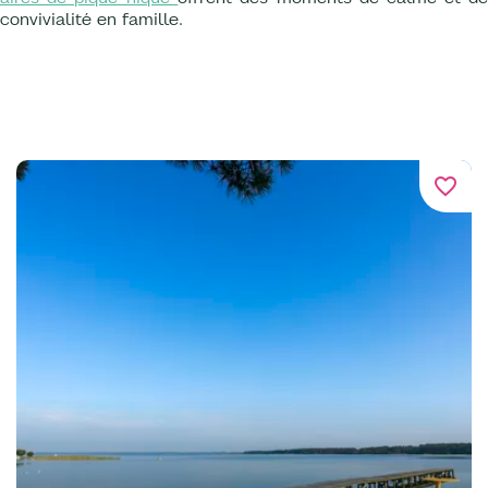
convivialité en famille.
favorite_border