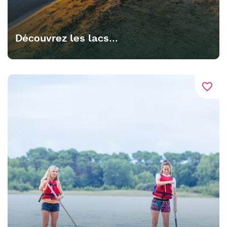
Découvrez les lacs...
favorite_border