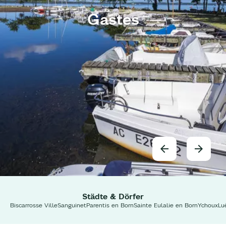
Gastes
Städte & Dörfer
Biscarrosse Ville
Sanguinet
Parentis en Born
Sainte Eulalie en Born
Ychoux
Lu