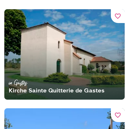
favorite_border
in Gastes
Kirche Sainte Quitterie de Gastes
favorite_border