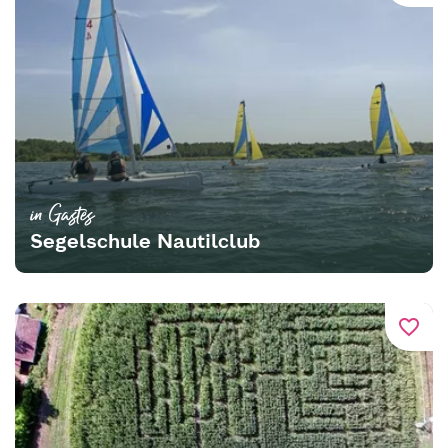
in Gastes
Segelschule Nautilclub
favorite_border