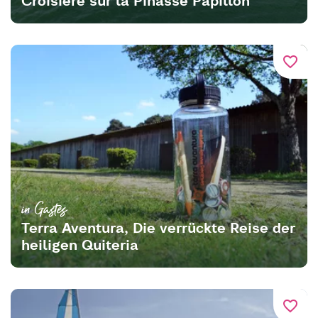
Croisière sur la Pinasse Papillon
favorite_border
in Gastes
Terra Aventura, Die verrückte Reise der
heiligen Quiteria
favorite_border