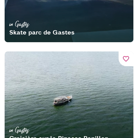
in Gastes
Skate parc de Gastes
favorite_border
in Gastes