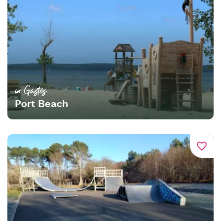
in Gastes
Port Beach
favorite_border