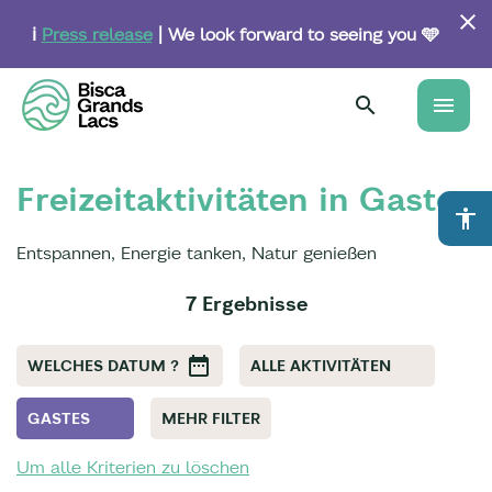
Skip
to
ℹ️
Press release
| We look forward to seeing you 🩵
main
content
menu
Freizeitaktivitäten in Gastes
accessibility
Entspannen, Energie tanken, Natur genießen
7 Ergebnisse
WELCHES DATUM ?
ALLE AKTIVITÄTEN
GASTES
MEHR FILTER
Um alle Kriterien zu löschen