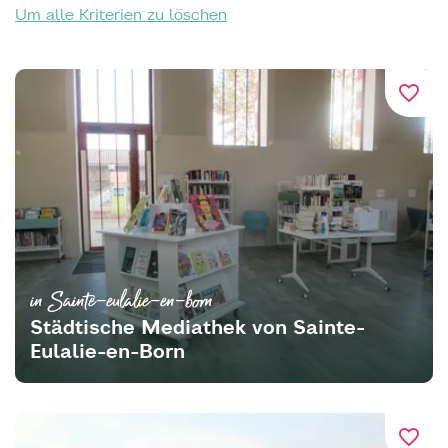
Um alle Kriterien zu löschen
favorite_border
in Sainte-eulalie-en-born
Städtische Mediathek von Sainte-
Eulalie-en-Born
favorite_border