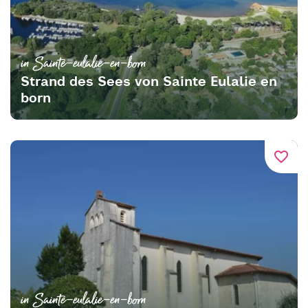
in Sainte-eulalie-en-born
Strand des Sees von Sainte Eulalie en
born
favorite_border
in Sainte-eulalie-en-born