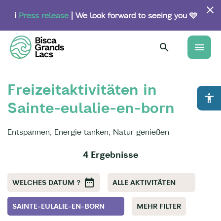
Skip
to
ℹ️
Press release
| We look forward to seeing you 🩵
main
content
menu
Freizeitaktivitäten in
accessibility
Sainte-eulalie-en-born
Entspannen, Energie tanken, Natur genießen
4 Ergebnisse
WELCHES DATUM ?
ALLE AKTIVITÄTEN
SAINTE-EULALIE-EN-BORN
MEHR FILTER