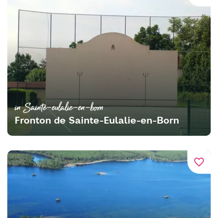
in Sainte-eulalie-en-born
Fronton de Sainte-Eulalie-en-Born
favorite_border