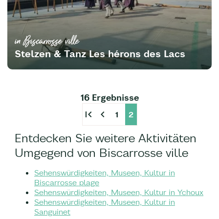
in Biscarrosse ville
Stelzen & Tanz Les hérons des Lacs
16 Ergebnisse
first_page
chevron_left
1
2
Entdecken Sie weitere Aktivitäten
Umgegend von Biscarrosse ville
Sehenswürdigkeiten, Museen, Kultur in
Biscarrosse plage
Sehenswürdigkeiten, Museen, Kultur in Ychoux
Sehenswürdigkeiten, Museen, Kultur in
Sanguinet