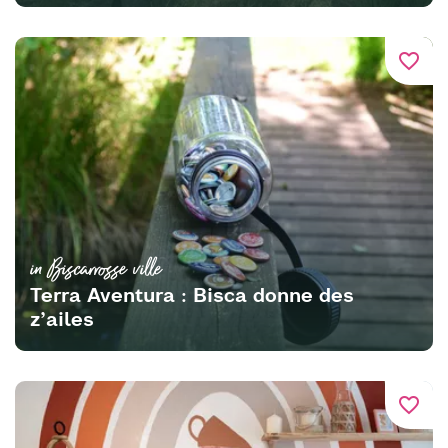
favorite_border
in Biscarrosse ville
Terra Aventura : Bisca donne des
z’ailes
favorite_border