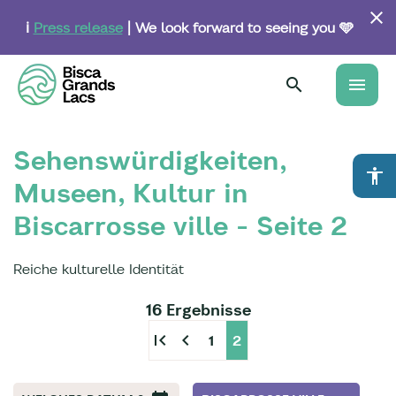
Skip
to
ℹ️
Press release
| We look forward to seeing you 🩵
main
content
menu
Sehenswürdigkeiten,
accessibility
Museen, Kultur in
Biscarrosse ville - Seite 2
Reiche kulturelle Identität
16 Ergebnisse
first_page
chevron_left
1
2