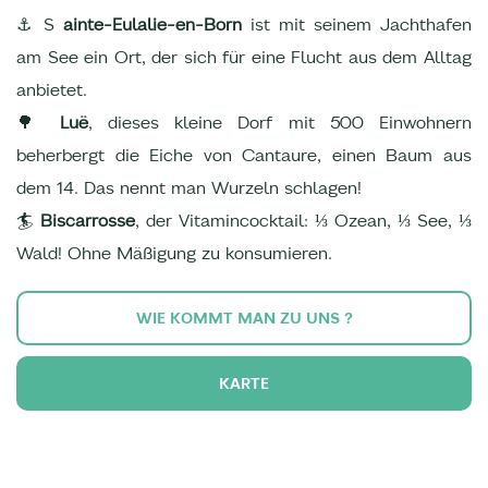
⚓ S
ainte-Eulalie-en-Born
ist mit seinem Jachthafen
am See ein Ort, der sich für eine Flucht aus dem Alltag
anbietet.
🌳
Luë
, dieses kleine Dorf mit 500 Einwohnern
beherbergt die Eiche von Cantaure, einen Baum aus
dem 14. Das nennt man Wurzeln schlagen!
🏄
Biscarrosse
, der Vitamincocktail: ⅓ Ozean, ⅓ See, ⅓
Wald! Ohne Mäßigung zu konsumieren.
WIE KOMMT MAN ZU UNS ?
KARTE