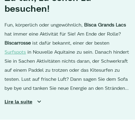
besuchen!
Fun, körperlich oder ungewöhnlich,
Bisca Grands Lacs
hat immer eine Aktivität für Sie! Am Ende der Rolle?
Biscarrosse
ist dafür bekannt, einer der besten
Surfspots
in Nouvelle Aquitaine zu sein. Danach hindert
Sie in Sachen Aktivitäten nichts daran, der Schwerkraft
auf einem Paddel zu trotzen oder das Kitesurfen zu
testen. Lust auf frische Luft? Dann sagen Sie dem Sofa
bye bye und tanken Sie neue Energie an den Stränden
oder in der Natur bei einer Wanderung oder einem
Lire la suite
Ausritt am See von
Sanguinet
oder
Parentis
in den
Wäldern der Landes de Gascogne. Für Radfahrer sind
die Radwege
ideal, um in den Süden der Region zu
gelangen oder zur
Dune du Pilat
und zu den