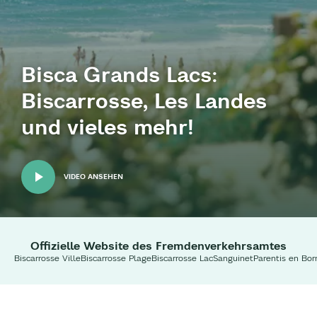
Bisca Grands Lacs:
Biscarrosse, Les Landes
und vieles mehr!
VIDEO ANSEHEN
Offizielle Website des Fremdenverkehrsamtes
Biscarrosse Ville
Biscarrosse Plage
Biscarrosse Lac
Sanguinet
Parentis en Bor