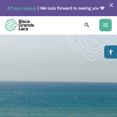
Skip
to
ℹ️
Press release
| We look forward to seeing you 🩵
main
content
menu
accessibility