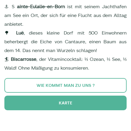
⚓ S
ainte-Eulalie-en-Born
ist mit seinem Jachthafen
am See ein Ort, der sich für eine Flucht aus dem Alltag
anbietet.
🌳
Luë
, dieses kleine Dorf mit 500 Einwohnern
beherbergt die Eiche von Cantaure, einen Baum aus
dem 14. Das nennt man Wurzeln schlagen!
🏄
Biscarrosse
, der Vitamincocktail: ⅓ Ozean, ⅓ See, ⅓
Wald! Ohne Mäßigung zu konsumieren.
WIE KOMMT MAN ZU UNS ?
KARTE