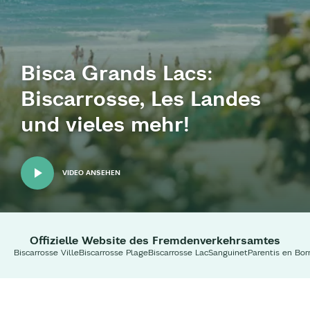
Bisca Grands Lacs:
Biscarrosse, Les Landes
und vieles mehr!
VIDEO ANSEHEN
Offizielle Website des Fremdenverkehrsamtes
Biscarrosse Ville
Biscarrosse Plage
Biscarrosse Lac
Sanguinet
Parentis en Bor