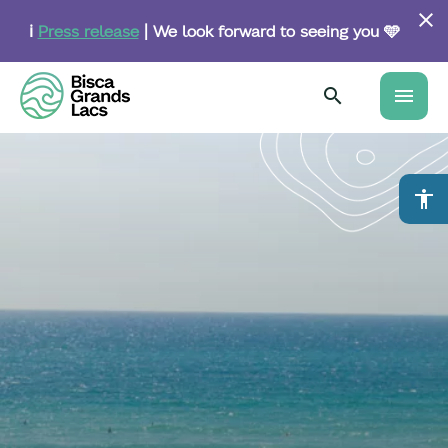
Skip
to
ℹ️
Press release
| We look forward to seeing you 🩵
main
content
menu
accessibility