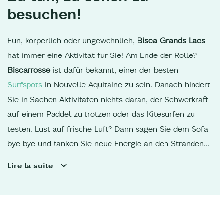
besuchen!
Fun, körperlich oder ungewöhnlich,
Bisca Grands Lacs
hat immer eine Aktivität für Sie! Am Ende der Rolle?
Biscarrosse
ist dafür bekannt, einer der besten
Surfspots
in Nouvelle Aquitaine zu sein. Danach hindert
Sie in Sachen Aktivitäten nichts daran, der Schwerkraft
auf einem Paddel zu trotzen oder das Kitesurfen zu
testen. Lust auf frische Luft? Dann sagen Sie dem Sofa
bye bye und tanken Sie neue Energie an den Stränden
oder in der Natur bei einer Wanderung oder einem
Lire la suite
Ausritt am See von
Sanguinet
oder
Parentis
in den
Wäldern der Landes de Gascogne. Für Radfahrer sind
die Radwege
ideal, um in den Süden der Region zu
gelangen oder zur
Dune du Pilat
und zu den