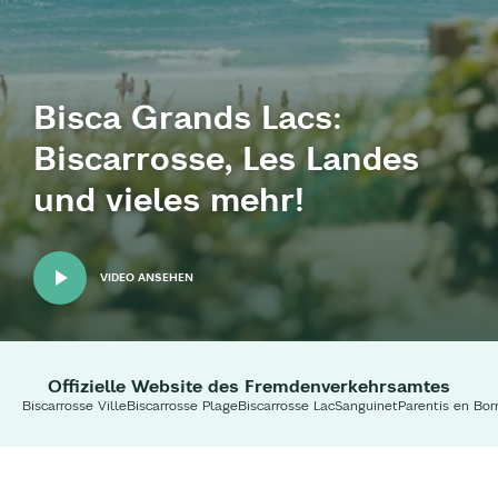
Bisca Grands Lacs:
Biscarrosse, Les Landes
und vieles mehr!
VIDEO ANSEHEN
Offizielle Website des Fremdenverkehrsamtes
Biscarrosse Ville
Biscarrosse Plage
Biscarrosse Lac
Sanguinet
Parentis en Bor