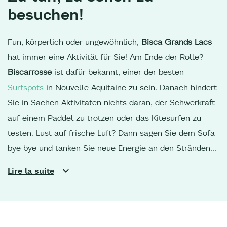
besuchen!
Fun, körperlich oder ungewöhnlich,
Bisca Grands Lacs
hat immer eine Aktivität für Sie! Am Ende der Rolle?
Biscarrosse
ist dafür bekannt, einer der besten
Surfspots
in Nouvelle Aquitaine zu sein. Danach hindert
Sie in Sachen Aktivitäten nichts daran, der Schwerkraft
auf einem Paddel zu trotzen oder das Kitesurfen zu
testen. Lust auf frische Luft? Dann sagen Sie dem Sofa
bye bye und tanken Sie neue Energie an den Stränden
oder in der Natur bei einer Wanderung oder einem
Lire la suite
Ausritt am See von
Sanguinet
oder
Parentis
in den
Wäldern der Landes de Gascogne. Für Radfahrer sind
die Radwege
ideal, um in den Süden der Region zu
gelangen oder zur
Dune du Pilat
und zu den