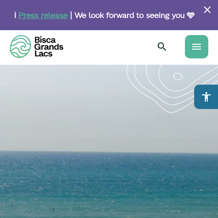
Skip
to
ℹ️
Press release
| We look forward to seeing you 🩵
main
content
menu
accessibility