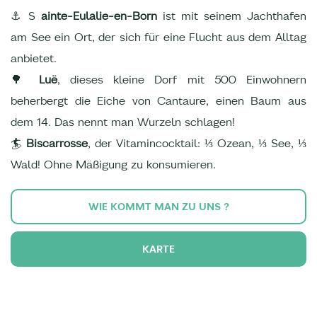
⚓ S
ainte-Eulalie-en-Born
ist mit seinem Jachthafen
am See ein Ort, der sich für eine Flucht aus dem Alltag
anbietet.
🌳
Luë
, dieses kleine Dorf mit 500 Einwohnern
beherbergt die Eiche von Cantaure, einen Baum aus
dem 14. Das nennt man Wurzeln schlagen!
🏄
Biscarrosse
, der Vitamincocktail: ⅓ Ozean, ⅓ See, ⅓
Wald! Ohne Mäßigung zu konsumieren.
WIE KOMMT MAN ZU UNS ?
KARTE