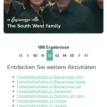
in Biscarrosse ville
The South West family
188 Ergebnisse
first_page
chevron_left
chevron_right
last_page
10
11
12
13
14
15
Entdecken Sie weitere Aktivitäten
Freizeitaktivitäten in Biscarrosse ville
Freizeitaktivitäten in Biscarrosse plage
Freizeitaktivitäten in Biscarrosse lac
Freizeitaktivitäten in Sanguinet
Freizeitaktivitäten in Parentis-en-born
Freizeitaktivitäten in Ychoux
Freizeitaktivitäten in Gastes