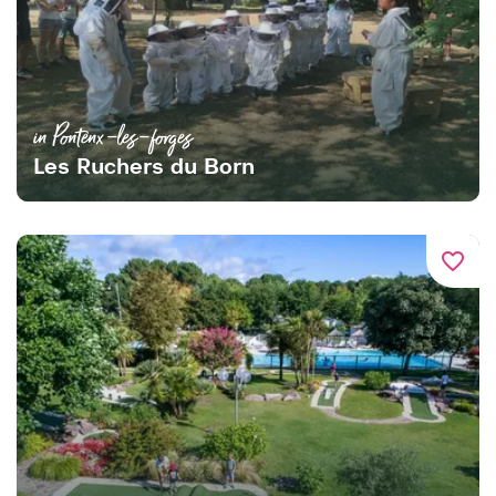
in Pontenx-les-forges
Les Ruchers du Born
favorite_border