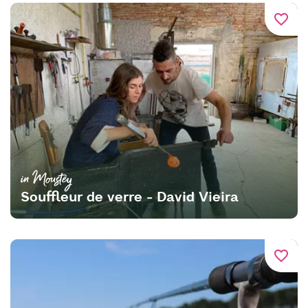
favorite_border
in Moustey
Souffleur de verre - David Vieira
favorite_border