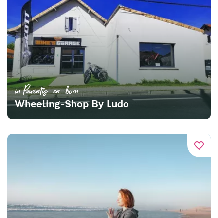
in Parentis-en-born
Wheeling-Shop By Ludo
favorite_border