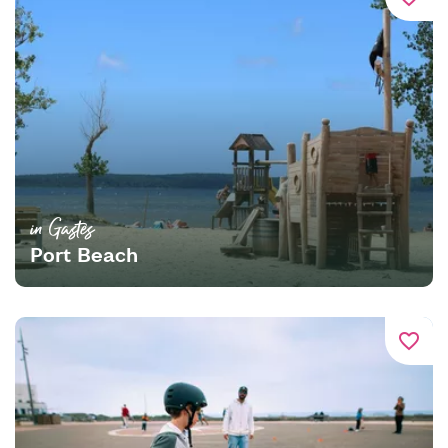
in Gastes
Port Beach
favorite_border