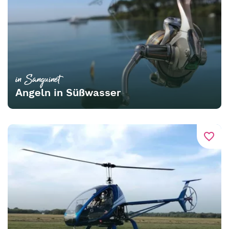
in Sanguinet
Angeln in Süßwasser
favorite_border