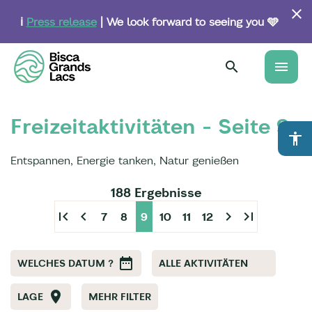
Skip
to
ℹ️
Press release
| We look forward to seeing you 🩵
main
content
menu
Freizeitaktivitäten - Seite 9
accessibility
Entspannen, Energie tanken, Natur genießen
188 Ergebnisse
first_page
chevron_left
chevron_right
last_page
7
8
9
10
11
12
WELCHES DATUM ?
ALLE AKTIVITÄTEN
LAGE
MEHR FILTER