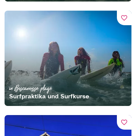
favorite_border
in Biscarrosse plage
Surfpraktika und Surfkurse
favorite_border