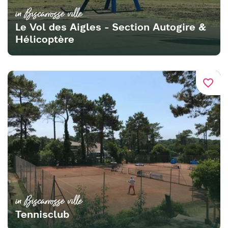
in Biscarrosse ville
Le Vol des Aigles - Section Autogire &
Hélicoptère
favorite_border
in Biscarrosse ville
Tennisclub