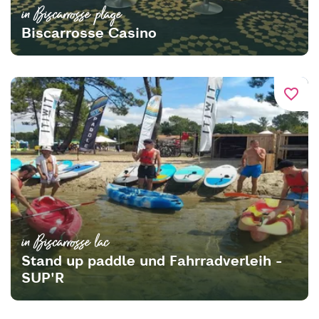
in Biscarrosse plage
Biscarrosse Casino
favorite_border
in Biscarrosse lac
Stand up paddle und Fahrradverleih -
SUP'R